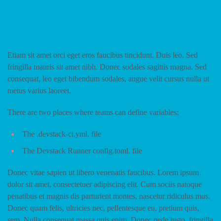
What are CI/CD variables?
Etiam sit amet orci eget eros faucibus tincidunt. Duis leo. Sed
fringilla mauris sit amet nibh. Donec sodales sagittis magna. Sed
consequat, leo eget bibendum sodales, augue velit cursus nulla ut
metus varius laoreet.
There are two places where teams can define variables:
The .devstack-ci.yml. file
The Devstack Runner config.toml. file
Donec vitae sapien ut libero venenatis faucibus. Lorem ipsum
dolor sit amet, consectetuer adipiscing elit. Cum sociis natoque
penatibus et magnis dis parturient montes, nascetur ridiculus mus.
Donec quam felis, ultricies nec, pellentesque eu, pretium quis,
sem. Nulla consequat massa quis enim. Donec pede justo, fringilla