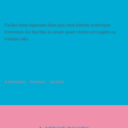
The Benefits of Pre-filled Variables
Facilisi etiam dignissim diam quis enim lobortis scelerisque
fermentum dui faucibus in ornare quam viverra orci sagittis eu
volutpat odio.
VANANAADMIN
# TOPICS
Automation
Features
Security