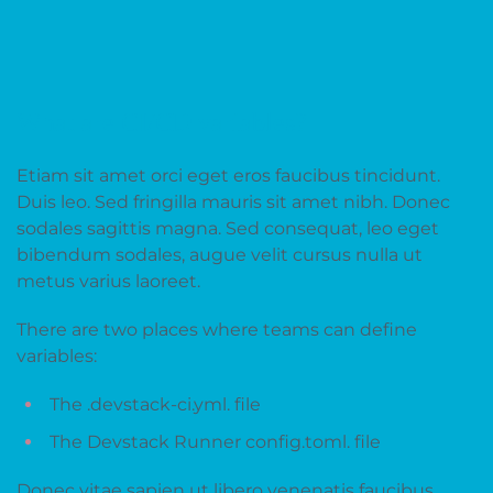
What are CI/CD variables?
Etiam sit amet orci eget eros faucibus tincidunt.
Duis leo. Sed fringilla mauris sit amet nibh. Donec
sodales sagittis magna. Sed consequat, leo eget
bibendum sodales, augue velit cursus nulla ut
metus varius laoreet.
There are two places where teams can define
variables:
The .devstack-ci.yml. file
The Devstack Runner config.toml. file
Donec vitae sapien ut libero venenatis faucibus.