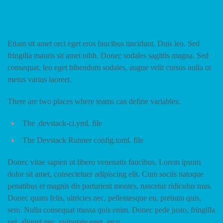
What are CI/CD variables?
Etiam sit amet orci eget eros faucibus tincidunt. Duis leo. Sed
fringilla mauris sit amet nibh. Donec sodales sagittis magna. Sed
consequat, leo eget bibendum sodales, augue velit cursus nulla ut
metus varius laoreet.
There are two places where teams can define variables:
The .devstack-ci.yml. file
The Devstack Runner config.toml. file
Donec vitae sapien ut libero venenatis faucibus. Lorem ipsum
dolor sit amet, consectetuer adipiscing elit. Cum sociis natoque
penatibus et magnis dis parturient montes, nascetur ridiculus mus.
Donec quam felis, ultricies nec, pellentesque eu, pretium quis,
sem. Nulla consequat massa quis enim. Donec pede justo, fringilla
vel, aliquet nec, vulputate eget, arcu.